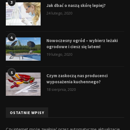
3
Jak dbać o naszą skórę lepiej?
24 lutego, 2020
4
Nowoczesny ogród – wybierz leżaki
ogrodowe i ciesz się latem!
19 lutego, 2020
5
Czym zaskoczą nas producenci
wyposażenia kuchennego?
18 sierpnia, 2020
OSTATNIE WPISY
Czy internet może zwalniać przez automatyczne aktualizacje