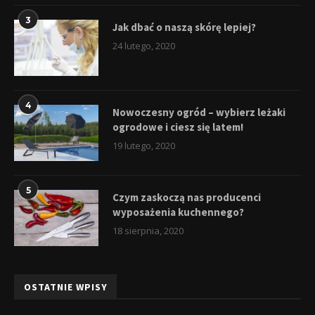
3
Jak dbać o naszą skórę lepiej?
24 lutego, 2020
4
Nowoczesny ogród – wybierz leżaki
ogrodowe i ciesz się latem!
19 lutego, 2020
5
Czym zaskoczą nas producenci
wyposażenia kuchennego?
18 sierpnia, 2020
OSTATNIE WPISY