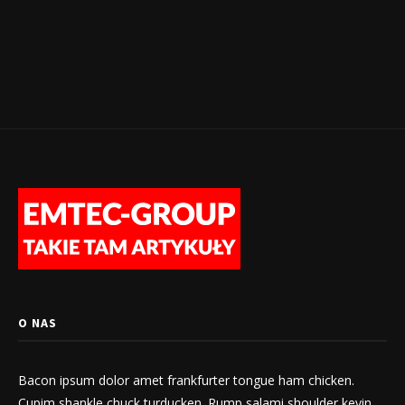
O NAS
Bacon ipsum dolor amet frankfurter tongue ham chicken.
Cupim shankle chuck turducken. Rump salami shoulder kevin