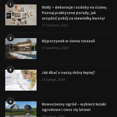
1
Wally – dekoracje i ozdoby na ścianę.
Poznaj praktyczne porady, jak
urządzić pokój za niewielką kwotę!
17 sierpnia, 2023
2
Wypoczynek w cieniu tarasoli
21 kwietnia, 2020
3
Jak dbać o naszą skórę lepiej?
24 lutego, 2020
4
Nowoczesny ogród – wybierz leżaki
ogrodowe i ciesz się latem!
19 lutego, 2020