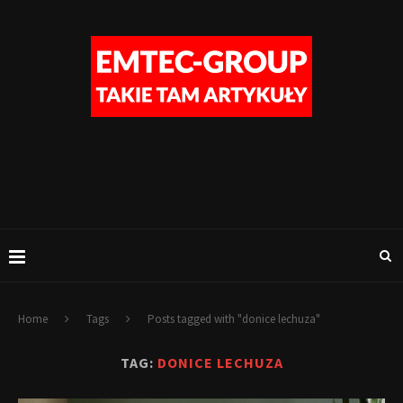
Home
Tags
Posts tagged with "donice lechuza"
TAG:
DONICE LECHUZA