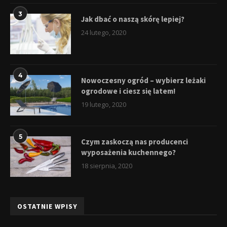
3
Jak dbać o naszą skórę lepiej?
24 lutego, 2020
4
Nowoczesny ogród – wybierz leżaki
ogrodowe i ciesz się latem!
19 lutego, 2020
5
Czym zaskoczą nas producenci
wyposażenia kuchennego?
18 sierpnia, 2020
OSTATNIE WPISY