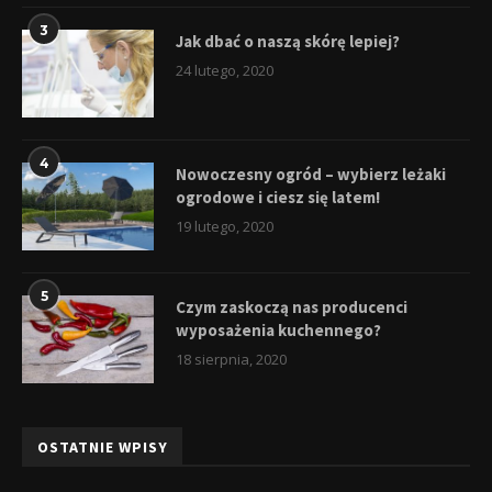
3
Jak dbać o naszą skórę lepiej?
24 lutego, 2020
4
Nowoczesny ogród – wybierz leżaki
ogrodowe i ciesz się latem!
19 lutego, 2020
5
Czym zaskoczą nas producenci
wyposażenia kuchennego?
18 sierpnia, 2020
OSTATNIE WPISY