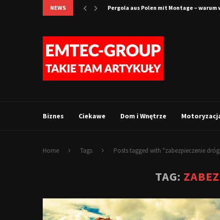
NEWS
Pergola aus Polen mit Montage – warum w
Biznes
Ciekawe
Dom i Wnętrze
Motoryzacj
Home
Tags
Posts tagged with "zabezpieczenie dróg
TAG:
ZABEZ