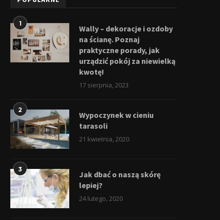
1
Wally – dekoracje i ozdoby
na ścianę. Poznaj
praktyczne porady, jak
urządzić pokój za niewielką
kwotę!
17 sierpnia, 2023
2
Wypoczynek w cieniu
tarasoli
21 kwietnia, 2020
3
Jak dbać o naszą skórę
lepiej?
24 lutego, 2020