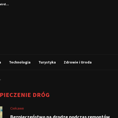
ird...
a
Technologia
Turystyka
Zdrowie i Uroda
"
PIECZENIE DRÓG
Ciekawe
Bezpieczeństwo na drodze podczas remontów