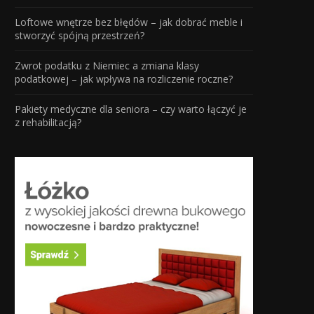
Loftowe wnętrze bez błędów – jak dobrać meble i
stworzyć spójną przestrzeń?
Zwrot podatku z Niemiec a zmiana klasy
podatkowej – jak wpływa na rozliczenie roczne?
Pakiety medyczne dla seniora – czy warto łączyć je
z rehabilitacją?