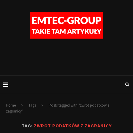
Home
Tags
Posts tagged with "zwrot podatków z
zagranicy"
TAG:
ZWROT PODATKÓW Z ZAGRANICY