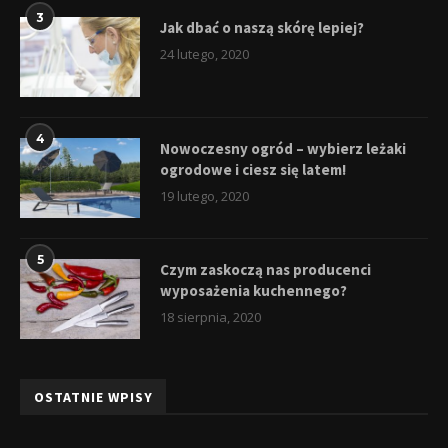
3
Jak dbać o naszą skórę lepiej?
24 lutego, 2020
4
Nowoczesny ogród – wybierz leżaki
ogrodowe i ciesz się latem!
19 lutego, 2020
5
Czym zaskoczą nas producenci
wyposażenia kuchennego?
18 sierpnia, 2020
OSTATNIE WPISY