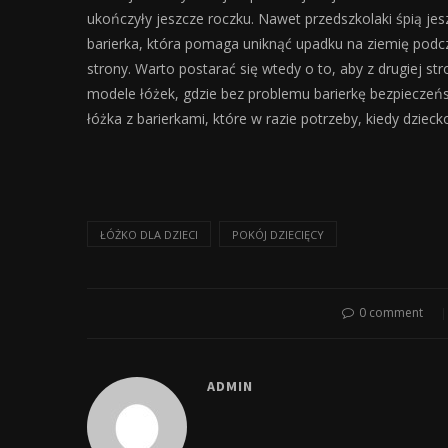
ukończyły jeszcze roczku. Nawet przedszkolaki śpią je
barierka, która pomaga uniknąć upadku na ziemię podc
strony. Warto postarać się wtedy o to, aby z drugiej st
modele łóżek, gdzie bez problemu barierkę bezpiec
łóżka z barierkami, które w razie potrzeby, kiedy dz
ŁÓŻKO DLA DZIECI
POKÓJ DZIECIĘCY
0 comment
ADMIN