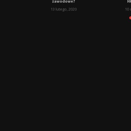
o jest
zawodowe?
H
13 lutego, 2020
10 