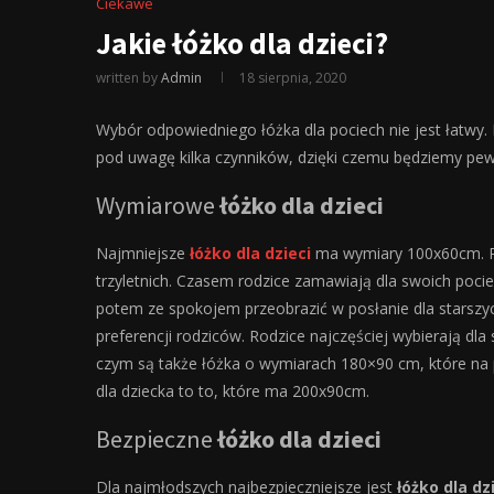
Ciekawe
Jakie łóżko dla dzieci?
written by
Admin
18 sierpnia, 2020
Wybór odpowiedniego łóżka dla pociech nie jest łatwy.
pod uwagę kilka czynników, dzięki czemu będziemy pew
Wymiarowe
łóżko dla dzieci
Najmniejsze
łóżko dla dzieci
ma wymiary 100x60cm. Pr
trzyletnich. Czasem rodzice zamawiają dla swoich poci
potem ze spokojem przeobrazić w posłanie dla starszyc
preferencji rodziców. Rodzice najczęściej wybierają dla
czym są także łóżka o wymiarach 180×90 cm, które na p
dla dziecka to to, które ma 200x90cm.
Bezpieczne
łóżko dla dzieci
Dla najmłodszych najbezpieczniejsze jest
łóżko dla dz