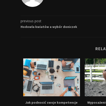
previous post
Hodowla kwiatów a wybór doniczek
RELA
otne dla
Jak podnosić swoje kompetencje
Wyposażenie