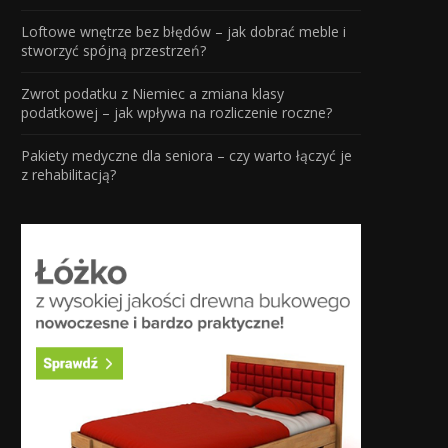
Loftowe wnętrze bez błędów – jak dobrać meble i
stworzyć spójną przestrzeń?
Zwrot podatku z Niemiec a zmiana klasy
podatkowej – jak wpływa na rozliczenie roczne?
Pakiety medyczne dla seniora – czy warto łączyć je
z rehabilitacją?