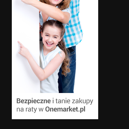
remontów
jeździeckich na rozwój społecz
jeździeckiej
17 sierpnia, 2023
13 sierpnia, 2024