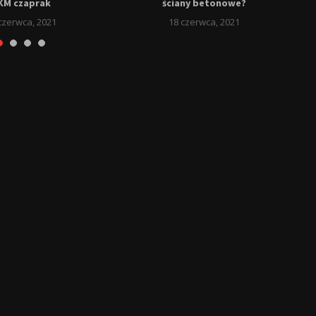
KM czaprak
ściany betonowe?
czerwca, 2021
18 czerwca, 2021