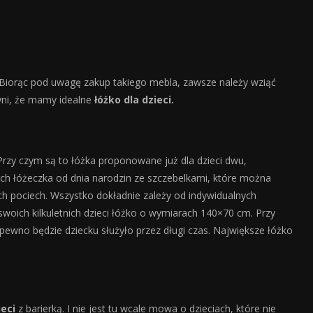
 Biorąc pod uwagę zakup takiego mebla, zawsze należy wziąć
ni, że mamy idealne
łóżko dla dzieci.
zy czym są to łóżka proponowane już dla dzieci dwu,
ech łóżeczka od dnia narodzin ze szczebelkami, które można
h pociech. Wszystko dokładnie zależy od indywidualnych
 swoich kilkuletnich dzieci łóżko o wymiarach 140×70 cm. Przy
ewno będzie dziecku służyło przez długi czas. Największe łóżko
ieci
z barierką. I nie jest tu wcale mowa o dzieciach, które nie