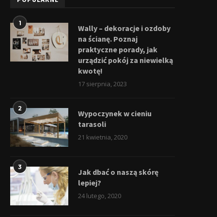
1
Wally – dekoracje i ozdoby
na ścianę. Poznaj
praktyczne porady, jak
urządzić pokój za niewielką
kwotę!
17 sierpnia, 2023
2
Wypoczynek w cieniu
tarasoli
21 kwietnia, 2020
3
Jak dbać o naszą skórę
lepiej?
24 lutego, 2020