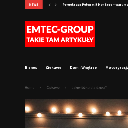
NEWS
Loftowe wnętrze bez błędów – jak dobrać
Biznes
Ciekawe
Dom i Wnętrze
Motoryzacj
Home
Ciekawe
Jakie łóżko dla dzieci?