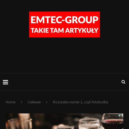
Home
Ciekawe
Rozrywka numer 1, czyli fotobudka