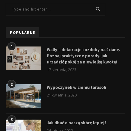
POPULARNE
1
Wally – dekoracje i ozdoby na ścianę.
Poznaj praktyczne porady, jak
urządzić pokój za niewielką kwotę!
17 sierpnia, 2023
2
Wypoczynek w cieniu tarasoli
21 kwietnia, 2020
3
Jak dbać o naszą skórę lepiej?
24 lutego, 2020