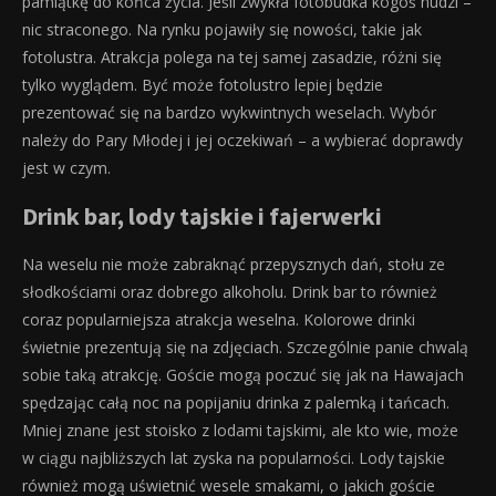
pamiątkę do końca życia. Jeśli zwykła fotobudka kogoś nudzi –
nic straconego. Na rynku pojawiły się nowości, takie jak
fotolustra. Atrakcja polega na tej samej zasadzie, różni się
tylko wyglądem. Być może fotolustro lepiej będzie
prezentować się na bardzo wykwintnych weselach. Wybór
należy do Pary Młodej i jej oczekiwań – a wybierać doprawdy
jest w czym.
Drink bar, lody tajskie i fajerwerki
Na weselu nie może zabraknąć przepysznych dań, stołu ze
słodkościami oraz dobrego alkoholu. Drink bar to również
coraz popularniejsza atrakcja weselna. Kolorowe drinki
świetnie prezentują się na zdjęciach. Szczególnie panie chwalą
sobie taką atrakcję. Goście mogą poczuć się jak na Hawajach
spędzając całą noc na popijaniu drinka z palemką i tańcach.
Mniej znane jest stoisko z lodami tajskimi, ale kto wie, może
w ciągu najbliższych lat zyska na popularności. Lody tajskie
również mogą uświetnić wesele smakami, o jakich goście