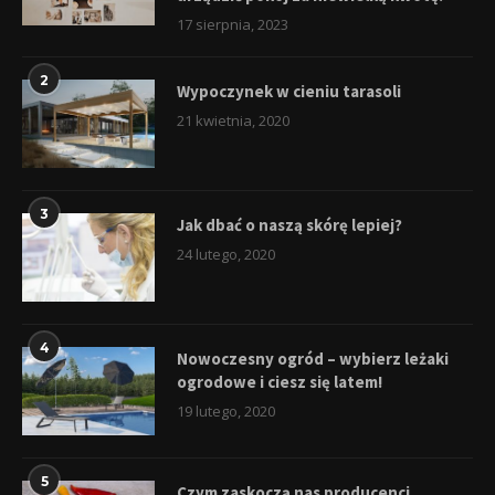
17 sierpnia, 2023
2
Wypoczynek w cieniu tarasoli
21 kwietnia, 2020
3
Jak dbać o naszą skórę lepiej?
24 lutego, 2020
4
Nowoczesny ogród – wybierz leżaki
ogrodowe i ciesz się latem!
19 lutego, 2020
5
Czym zaskoczą nas producenci