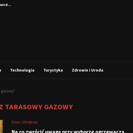
wird...
a
Technologia
Turystyka
Zdrowie i Uroda
y gazowy"
Z TARASOWY GAZOWY
Dom i Wnętrze
Na co zwrócić uwagę przy wyborze ogrzewacza