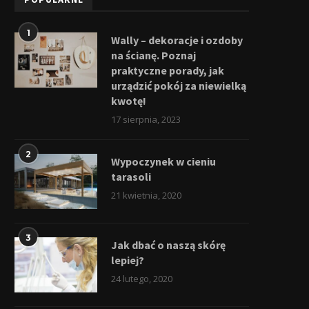
1
Wally – dekoracje i ozdoby
na ścianę. Poznaj
praktyczne porady, jak
urządzić pokój za niewielką
kwotę!
17 sierpnia, 2023
2
Wypoczynek w cieniu
tarasoli
21 kwietnia, 2020
3
Jak dbać o naszą skórę
lepiej?
24 lutego, 2020