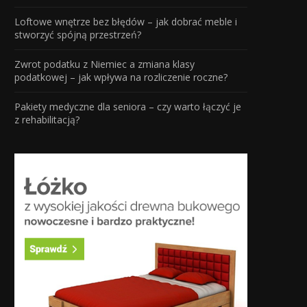
Loftowe wnętrze bez błędów – jak dobrać meble i
stworzyć spójną przestrzeń?
Zwrot podatku z Niemiec a zmiana klasy
podatkowej – jak wpływa na rozliczenie roczne?
Pakiety medyczne dla seniora – czy warto łączyć je
z rehabilitacją?