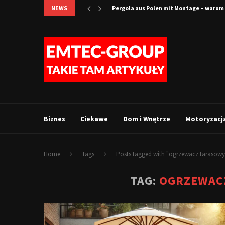
NEWS
Pergola aus Polen mit Montage – warum 
Biznes
Ciekawe
Dom i Wnętrze
Motoryzacj
Home
Tags
Posts tagged with "ogrzewacz tarasow
TAG:
OGRZEWAC