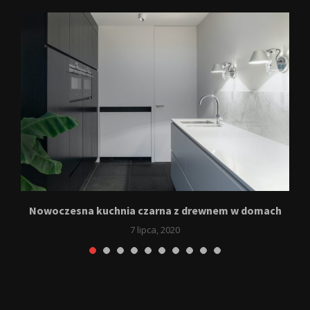
Nowoczesna kuchnia czarna z drewnem w domach
S
7 lipca, 2020