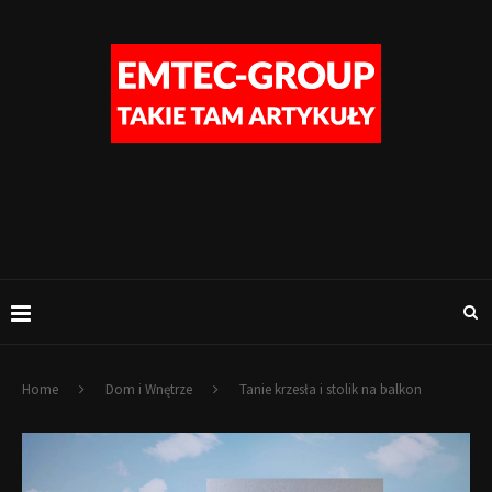
Home
Dom i Wnętrze
Tanie krzesła i stolik na balkon