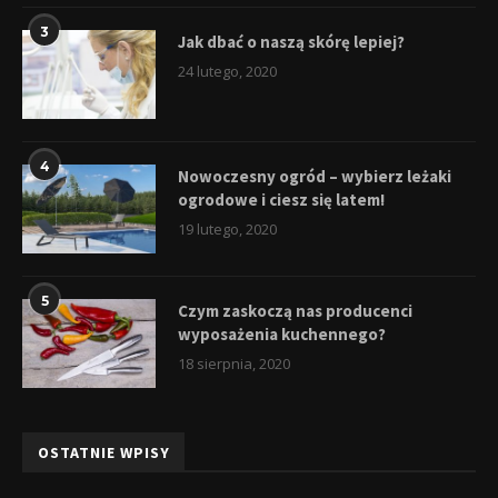
3
Jak dbać o naszą skórę lepiej?
24 lutego, 2020
4
Nowoczesny ogród – wybierz leżaki
ogrodowe i ciesz się latem!
19 lutego, 2020
5
Czym zaskoczą nas producenci
wyposażenia kuchennego?
18 sierpnia, 2020
OSTATNIE WPISY