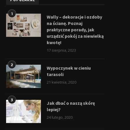
1
Wally – dekoracje i ozdoby
na ścianę. Poznaj
praktyczne porady, jak
urządzić pokój za niewielką
kwotę!
17 sierpnia, 2023
2
Wypoczynek w cieniu
tarasoli
21 kwietnia, 2020
3
Jak dbać o naszą skórę
lepiej?
24 lutego, 2020