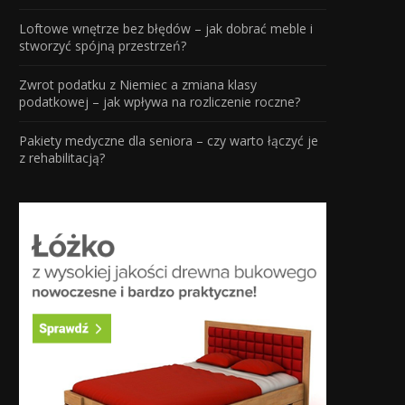
Loftowe wnętrze bez błędów – jak dobrać meble i
stworzyć spójną przestrzeń?
Zwrot podatku z Niemiec a zmiana klasy
podatkowej – jak wpływa na rozliczenie roczne?
Pakiety medyczne dla seniora – czy warto łączyć je
z rehabilitacją?