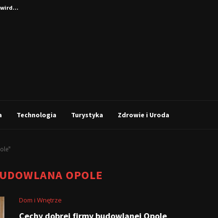
wird...
a
Technologia
Turystyka
Zdrowie i Uroda
ole"
BUDOWLANA OPOLE
Dom i Wnętrze
Cechy dobrej firmy budowlanej Opole