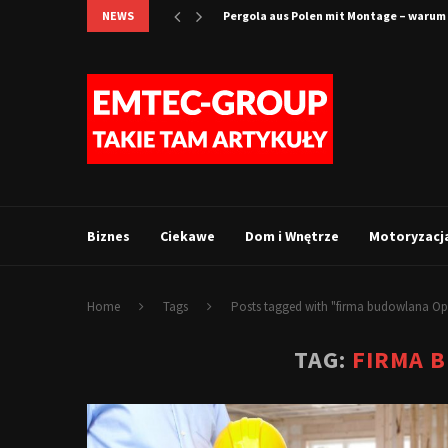
NEWS
Pergola aus Polen mit Montage – warum 
Biznes
Ciekawe
Dom i Wnętrze
Motoryzacj
Home
Tags
Posts tagged with "firma budowlana Op
TAG:
FIRMA 